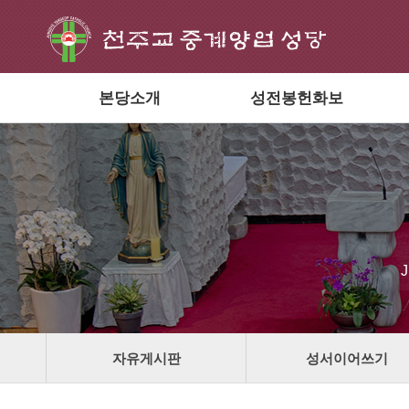
본당소개
성전봉헌화보
자유게시판
성서이어쓰기