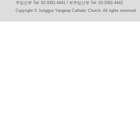
주임신부 Tel: 02-3391-4441 / 부주임신부 Tel: 02-3391-4442
Copyright © Junggye Yangeop Catholic Church. All rights reserved.