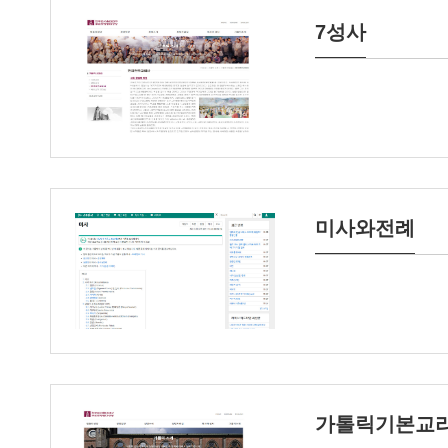
7성사
미사와전례
가톨릭기본교