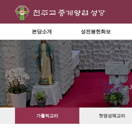
본당소개
성전봉헌화보
가톨릭교리
첫영성체교리