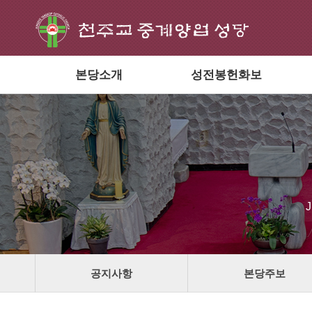
본당소개
성전봉헌화보
공지사항
본당주보