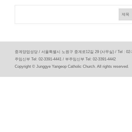
중계양업성당 / 서울특별시 노원구 중계로12길 29 (사무실) / Tel : 02-3391-7
주임신부 Tel: 02-3391-4441 / 부주임신부 Tel: 02-3391-4442
Copyright © Junggye Yangeop Catholic Church. All rights reserved.