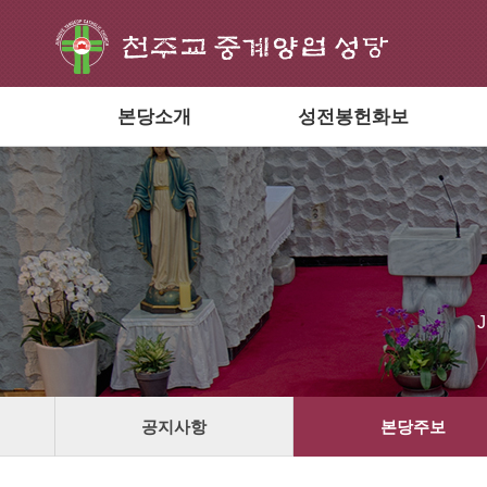
본당소개
성전봉헌화보
공지사항
본당주보