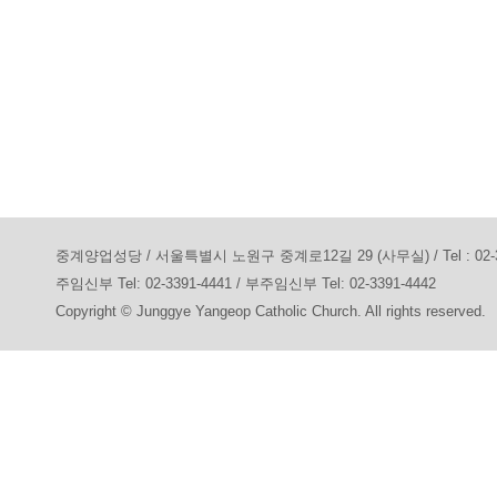
중계양업성당 / 서울특별시 노원구 중계로12길 29 (사무실) / Tel : 02-3391-7
주임신부 Tel: 02-3391-4441 / 부주임신부 Tel: 02-3391-4442
Copyright © Junggye Yangeop Catholic Church. All rights reserved.