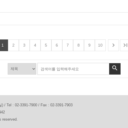

1
2
3
4
5
6
7
8
9
10

 02-3391-7900 / Fax : 02-3391-7903
442
s reserved.