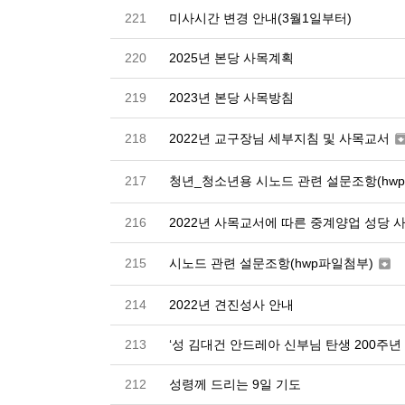
221
미사시간 변경 안내(3월1일부터)
220
2025년 본당 사목계획
219
2023년 본당 사목방침
2022년 교구장님 세부지침 및 사목교서
218
청년_청소년용 시노드 관련 설문조항(hw
217
216
2022년 사목교서에 따른 중계양업 성당 
시노드 관련 설문조항(hwp파일첨부)
215

214
2022년 견진성사 안내
213
‘성 김대건 안드레아 신부님 탄생 200주년
212
성령께 드리는 9일 기도