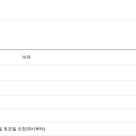
제목
문
일 토요일 오전10시부터)