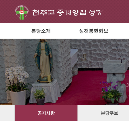
본당소개
성전봉헌화보
공지사항
본당주보