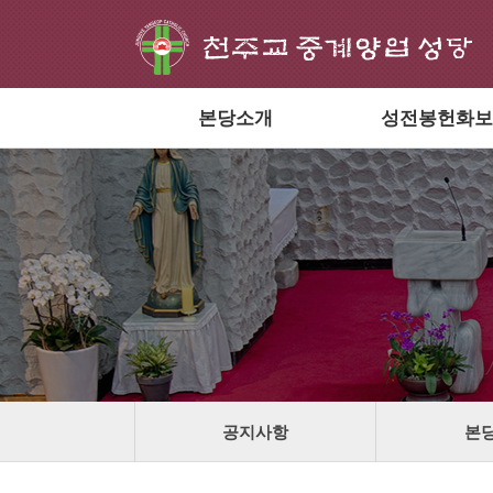
본당소개
성전봉헌화보
공지사항
본