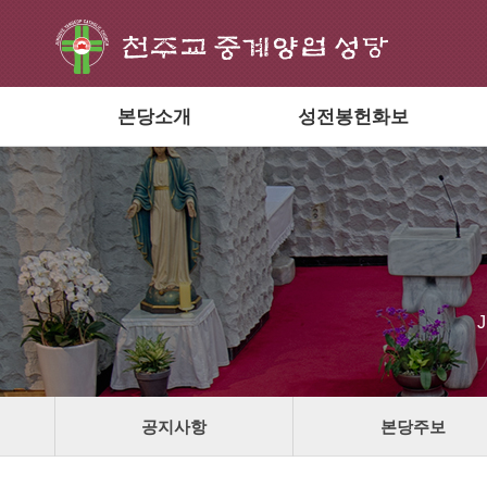
본당소개
성전봉헌화보
공지사항
본당주보