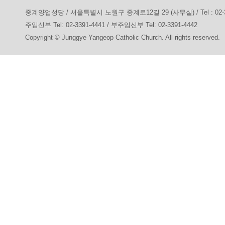
중계양업성당 / 서울특별시 노원구 중계로12길 29 (사무실) / Tel : 02-3391-7
주임신부 Tel: 02-3391-4441 / 부주임신부 Tel: 02-3391-4442
Copyright © Junggye Yangeop Catholic Church. All rights reserved.